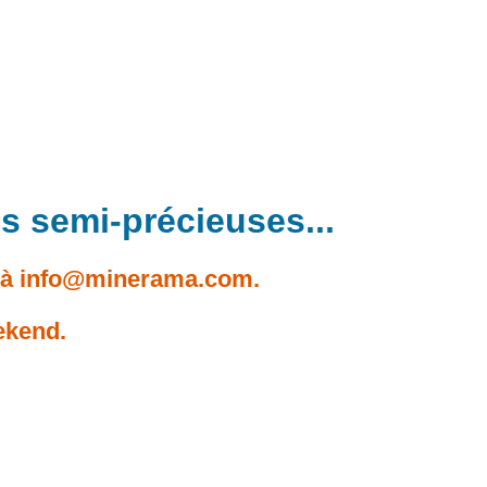
s semi-précieuses...
à in
fo@min
erama.com.
ekend.